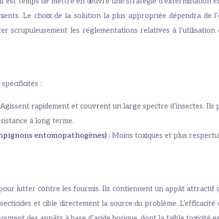
, il est temps de mettre en œuvre une stratégie d’extermination e
ents. Le choix de la solution la plus appropriée dépendra de l’é
er scrupuleusement les réglementations relatives à l’utilisation d
spécificités :
Agissent rapidement et couvrent un large spectre d’insectes. Ils
sistance à long terme.
hampignons entomopathogènes) :
Moins toxiques et plus respectue
ur lutter contre les fourmis. Ils contiennent un appât attractif
insecticides et cible directement la source du problème. L’efficaci
 souvent des appâts à base d’acide borique, dont la faible toxicité