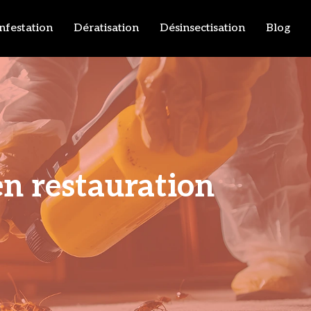
infestation
Dératisation
Désinsectisation
Blog
en restauration