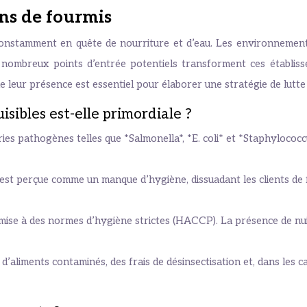
ons de fourmis
constamment en quête de nourriture et d’eau. Les environnements 
es nombreux points d’entrée potentiels transforment ces établiss
leur présence est essentiel pour élaborer une stratégie de lutte e
sibles est-elle primordiale ?
es pathogènes telles que *Salmonella*, *E. coli* et *Staphylococcu
est perçue comme un manque d’hygiène, dissuadant les clients de f
umise à des normes d’hygiène strictes (HACCP). La présence de n
d’aliments contaminés, des frais de désinsectisation et, dans les ca