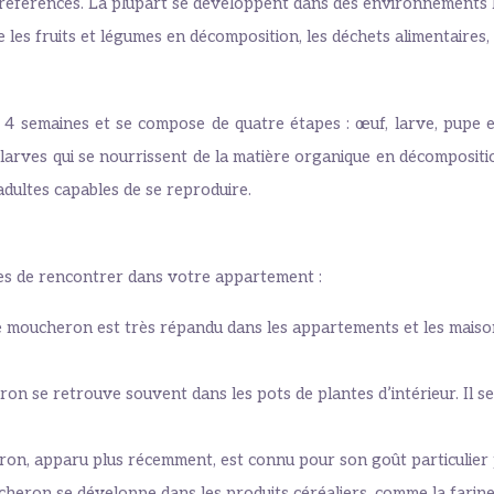
références. La plupart se développent dans des environnements 
les fruits et légumes en décomposition, les déchets alimentaires, 
 4 semaines et se compose de quatre étapes : œuf, larve, pupe 
 larves qui se nourrissent de la matière organique en décompositi
ultes capables de se reproduire.
es de rencontrer dans votre appartement :
 moucheron est très répandu dans les appartements et les maisons. 
on se retrouve souvent dans les pots de plantes d’intérieur. Il s
n, apparu plus récemment, est connu pour son goût particulier po
eron se développe dans les produits céréaliers, comme la farine, le