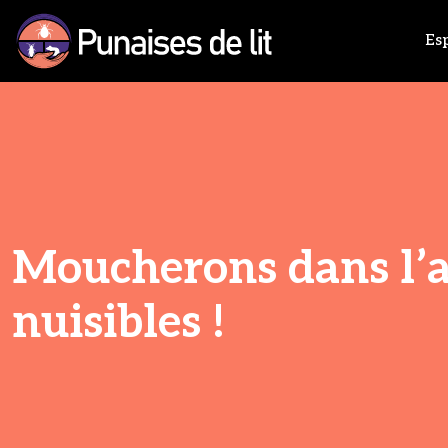
Esp
Moucherons dans l’ap
nuisibles !