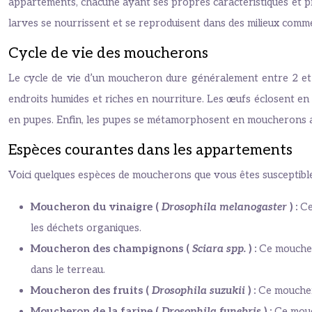
appartements, chacune ayant ses propres caractéristiques et p
larves se nourrissent et se reproduisent dans des milieux comme 
Cycle de vie des moucherons
Le cycle de vie d’un moucheron dure généralement entre 2 et
endroits humides et riches en nourriture. Les œufs éclosent en
en pupes. Enfin, les pupes se métamorphosent en moucherons ad
Espèces courantes dans les appartements
Voici quelques espèces de moucherons que vous êtes susceptibl
Moucheron du vinaigre (
Drosophila melanogaster
) :
Ce
les déchets organiques.
Moucheron des champignons (
Sciara spp.
) :
Ce moucher
dans le terreau.
Moucheron des fruits (
Drosophila suzukii
) :
Ce mouchero
Moucheron de la farine (
Drosophila funebris
) :
Ce mouch