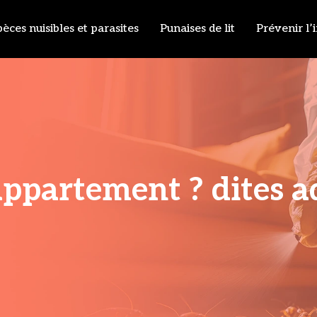
èces nuisibles et parasites
Punaises de lit
Prévenir l’
partement ? dites adi