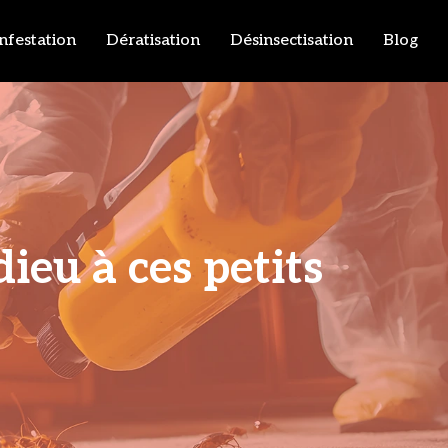
infestation
Dératisation
Désinsectisation
Blog
eu à ces petits