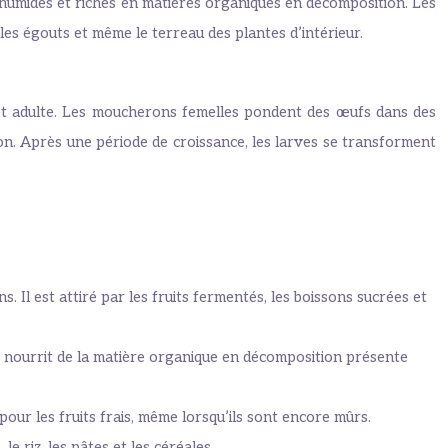
humides et riches en matières organiques en décomposition. Les
les égouts et même le terreau des plantes d’intérieur.
et adulte. Les moucherons femelles pondent des œufs dans des
on. Après une période de croissance, les larves se transforment
Il est attiré par les fruits fermentés, les boissons sucrées et
e nourrit de la matière organique en décomposition présente
ur les fruits frais, même lorsqu’ils sont encore mûrs.
 riz, les pâtes et les céréales.