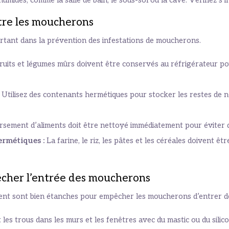
umides, comme la salle de bain, le sous-sol ou la cave. Vérifiez s’i
tre les moucherons
rtant dans la prévention des infestations de moucherons.
ruits et légumes mûrs doivent être conservés au réfrigérateur pou
:
Utilisez des contenants hermétiques pour stocker les restes de n
sement d’aliments doit être nettoyé immédiatement pour éviter q
ermétiques :
La farine, le riz, les pâtes et les céréales doivent 
êcher l’entrée des moucherons
ent sont bien étanches pour empêcher les moucherons d’entrer de 
 les trous dans les murs et les fenêtres avec du mastic ou du silico