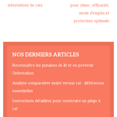
infestations de rats
pour chien : efficacité,
mode d’emploi et
protection optimale
NOS DERNIERS ARTICLES
Reconnaître les punaises de lit et en prévenir
l’infestation
Analyse comparative mulot versus rat : différences
essentielles
Instructions détaillées pour construire un piège à
rat