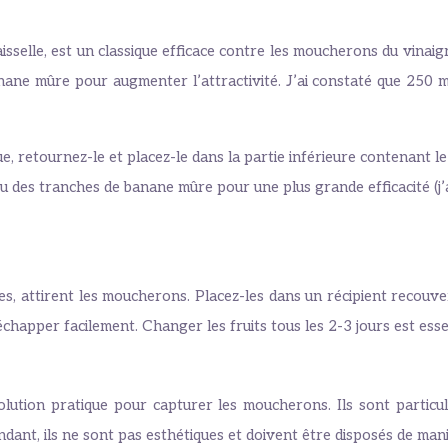
isselle, est un classique efficace contre les moucherons du vinaigre
e mûre pour augmenter l’attractivité. J’ai constaté que 250 ml 
ue, retournez-le et placez-le dans la partie inférieure contenant l
 ou des tranches de banane mûre pour une plus grande efficacité (
attirent les moucherons. Placez-les dans un récipient recouvert 
happer facilement. Changer les fruits tous les 2-3 jours est essent
lution pratique pour capturer les moucherons. Ils sont particuli
dant, ils ne sont pas esthétiques et doivent être disposés de mani