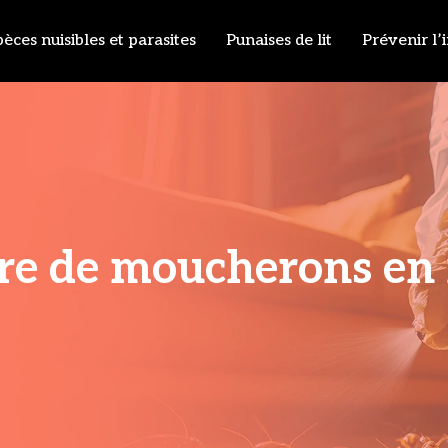
èces nuisibles et parasites
Punaises de lit
Prévenir l’
re de moucherons en 