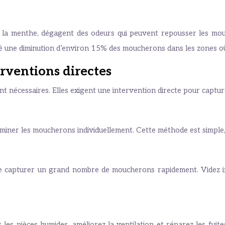
u la menthe, dégagent des odeurs qui peuvent repousser les mouch
é une diminution d’environ 15% des moucherons dans les zones où j
erventions directes
nt nécessaires. Elles exigent une intervention directe pour captu
éliminer les moucherons individuellement. Cette méthode est simpl
 de capturer un grand nombre de moucherons rapidement. Videz i
ns les pièces humides, améliorez la ventilation et réparez les fui