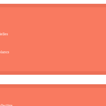
elles
blancs
llective