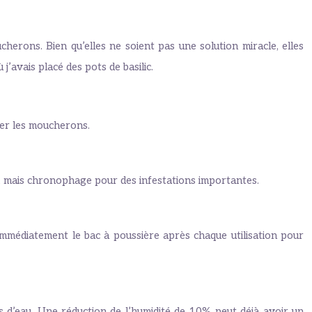
erons. Bien qu’elles ne soient pas une solution miracle, elles
’avais placé des pots de basilic.
rer les moucherons.
e, mais chronophage pour des infestations importantes.
mmédiatement le bac à poussière après chaque utilisation pour
tes d’eau. Une réduction de l’humidité de 10% peut déjà avoir un